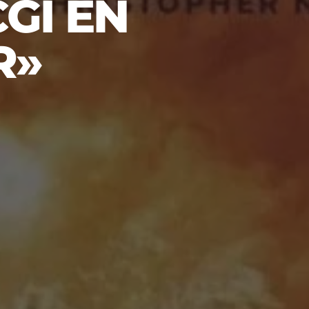
GI EN
R»