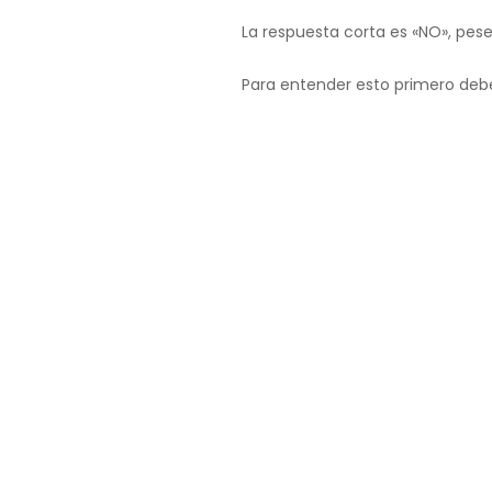
La respuesta corta es «NO», pes
Para entender esto primero deb
¿Qué es el CGI?
El CGI, como sus siglas indican
explosión completamente gener
Pero no va a ser así. Y es aquí c
¿Qué son los VF
Los VFX (efectos visuales) se re
poesía, pero si puedes encontrar 
Esto es lo que pasa con el CGI y