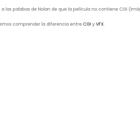
e a las palabas de Nolan de que la película no contiene CGI (I
emos comprender la diferencia entre
CGI
y
VFX
.
, son imágenes completamente generadas por ordenador. En este 
ada por ordenador mediante simulaciones.
uando intervienen los VFX.
X?
fiere más a las técnicas de composición de elementos en un plano.
poesía en los libros.
 los VFX. No todos los VFX son CGI, pero puedes encontrar CGI en 