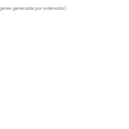
mágenes generadas por ordenador)
caso, que la película contenga CGI podría significar una
 Es como la poesía y los libros. No todos los libros son de
los VFX.