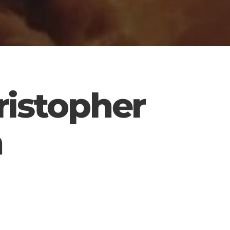
istopher
n