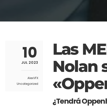
Las ME
10
Nolan s
JUL 2023
«Oppe
AlexVFX
Uncategorized
¿Tendrá Oppenh