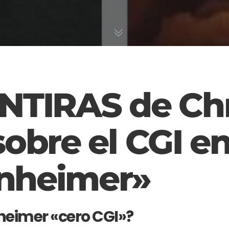
NTIRAS de Chr
obre el CGI e
nheimer»
eimer «cero CGI»?